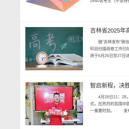
2640名考生（不
尖热”“择校热”降温，
吉林省2025
据“吉林发布”微信公
科目扫描阅卷工作已
将于6月26日至27
间，吉林省普通高考考生
智启新程，决胜
4月28日11：28
式，在热烈的氛围中
一重要时刻。 发布
了精彩致辞，他着重强