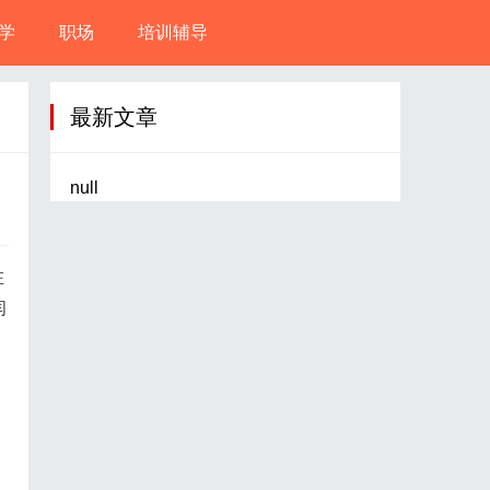
学
职场
培训辅导
最新文章
null
在
闫